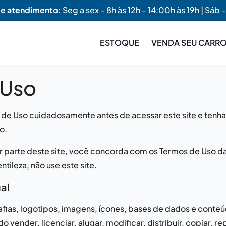
de atendimento:
Seg a sex - 8h às 12h - 14:00h às 19h | Sáb -
ESTOQUE
VENDA SEU CARR
 Uso
os de Uso cuidadosamente antes de acessar este site e ten
o.
r parte deste site, você concorda com os Termos de Uso d
tileza, não use este site.
al
rafias, logotipos, imagens, ícones, bases de dados e cont
do vender, licenciar, alugar, modificar, distribuir, copiar, rep