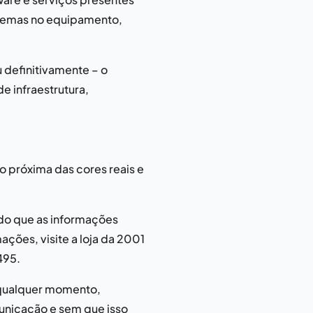
oblemas no equipamento,
 definitivamente – o
e infraestrutura,
o próxima das cores reais e
ndo que as informações
ções, visite a loja da
2001
5495
.
a qualquer momento,
unicação e sem que isso