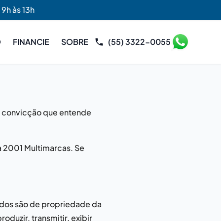
 9h às 13h
O
FINANCIE
SOBRE
(55) 3322-0055
ha convicção que entende
a
2001 Multimarcas
. Se
eúdos são de propriedade da
roduzir, transmitir, exibir