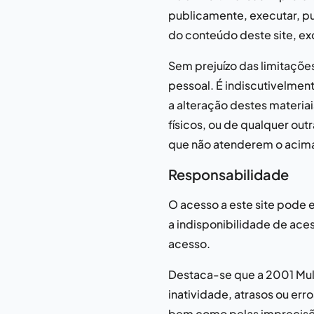
publicamente, executar, pub
do conteúdo deste site, e
Sem prejuízo das limitaçõe
pessoal. É indiscutivelmen
a alteração destes materiai
físicos, ou de qualquer out
que não atenderem o acima 
Responsabilidade
O acesso a este site pode 
a indisponibilidade de ace
acesso.
Destaca-se que a
2001 Mul
inatividade, atrasos ou err
bem como pelas imprecisões