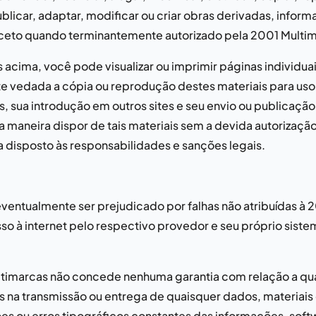
licar, adaptar, modificar ou criar obras derivadas, informa
xceto quando terminantemente autorizado pela
2001 Multi
s acima, você pode visualizar ou imprimir páginas individu
te vedada a cópia ou reprodução destes materiais para uso 
s, sua introdução em outros sites e seu envio ou publicação
ra maneira dispor de tais materiais sem a devida autorizaçã
disposto às responsabilidades e sanções legais.
eventualmente ser prejudicado por falhas não atribuídas à
2
sso à internet pelo respectivo provedor e seu próprio sis
timarcas
não concede nenhuma garantia com relação a qu
os na transmissão ou entrega de quaisquer dados, materiais 
 ou erros tipográficos constantes das informações, softw