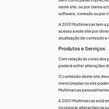
neste site, ou por danos e
software, conexão ou por i
A
2001 Multimarcas
tem a p
acesso a este site por div
atualização de conteúdo e 
Produtos e Serviços
Com relação às cores dos p
poderá sofrer alterações d
O conteúdo deste site deve
mencionadas no site poderã
Multimarcas
pessoalmente
A
2001 Multimarcas
está em
incorporar alterações na 