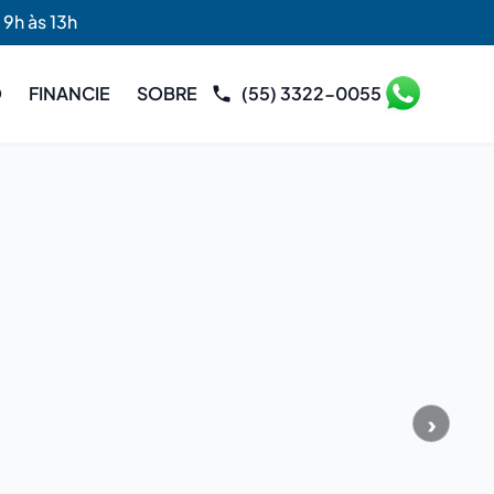
 9h às 13h
O
FINANCIE
SOBRE
(55) 3322-0055
›