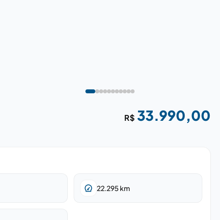
33.990,00
R$
22.295
km