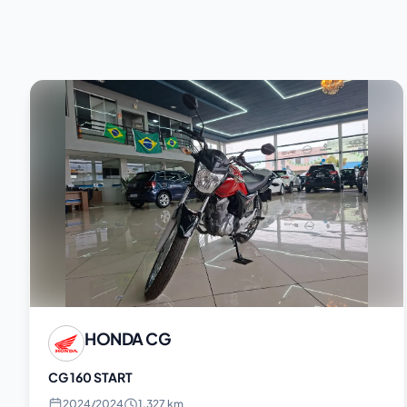
HONDA
CG
CG 160 START
2024
/
2024
1.327 km