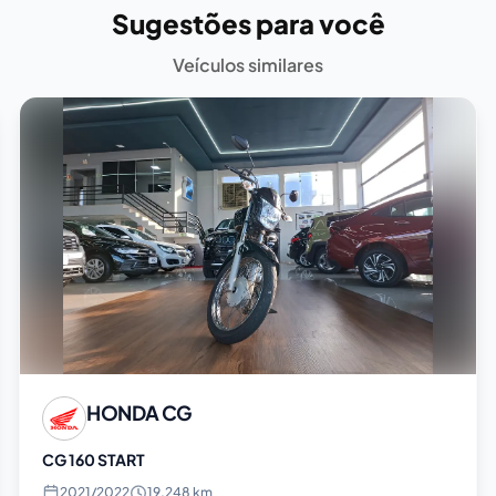
Sugestões para você
Veículos similares
HONDA
CG
CG 160 START
2021
/
2022
19.248 km