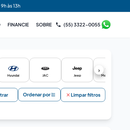
 9h às 13h
O
FINANCIE
SOBRE
(55) 3322-0055
›
Hyundai
JAC
Jeep
Mercedes
Ordenar por
ltrar
Limpar filtros