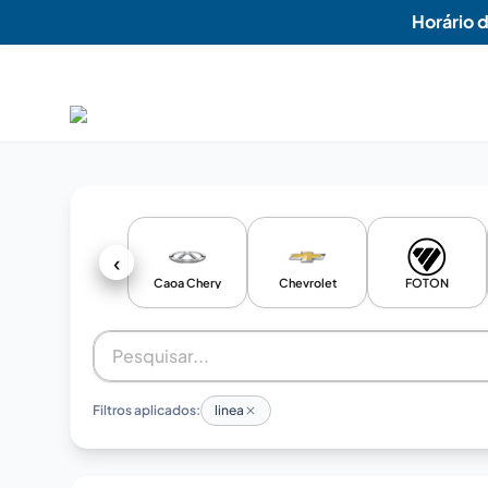
Horário 
‹
Caoa Chery
Chevrolet
FOTON
Filtros aplicados:
linea