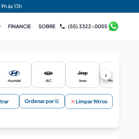
 9h às 13h
O
FINANCIE
SOBRE
(55) 3322-0055
›
Hyundai
JAC
Jeep
Mercedes
Ordenar por
ltrar
Limpar filtros