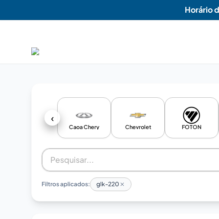
Horário 
‹
Caoa Chery
Chevrolet
FOTON
Filtros aplicados:
glk-220