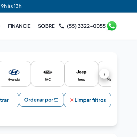
 9h às 13h
O
FINANCIE
SOBRE
(55) 3322-0055
›
Hyundai
JAC
Jeep
Mercedes
Ordenar por
ltrar
Limpar filtros