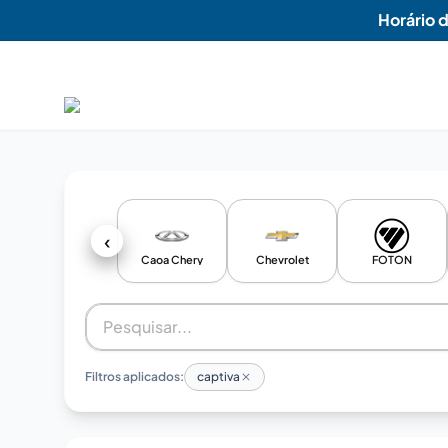
Horário 
‹
Caoa Chery
Chevrolet
FOTON
Filtros aplicados:
captiva