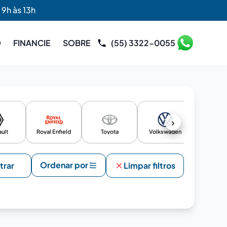
 9h às 13h
O
FINANCIE
SOBRE
(55) 3322-0055
›
ult
Royal Enfield
Toyota
Volkswagen
YAMA
Ordenar por
ltrar
Limpar filtros