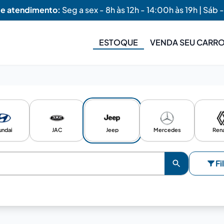
de atendimento:
Seg a sex - 8h às 12h - 14:00h às 19h | Sáb -
ESTOQUE
VENDA SEU CARR
undai
JAC
Jeep
Mercedes
Rena
Fi