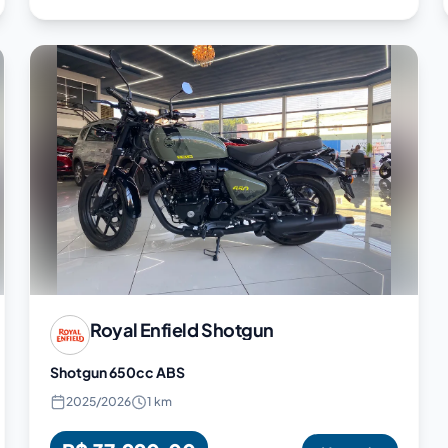
Royal Enfield
Shotgun
Shotgun 650cc ABS
2025
/
2026
1 km