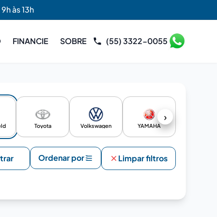
 9h às 13h
O
FINANCIE
SOBRE
(55) 3322-0055
›
eld
Toyota
Volkswagen
YAMAHA
Ordenar por
ltrar
Limpar filtros