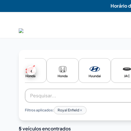
Horário 
‹
d
Honda
Honda
Hyundai
JAC
Filtros aplicados:
Royal Enfield
5
veículos encontrados