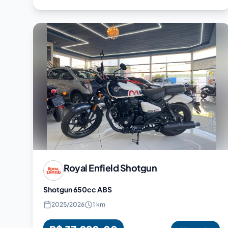
Royal Enfield
Shotgun
Shotgun 650cc ABS
2025
/
2026
1 km