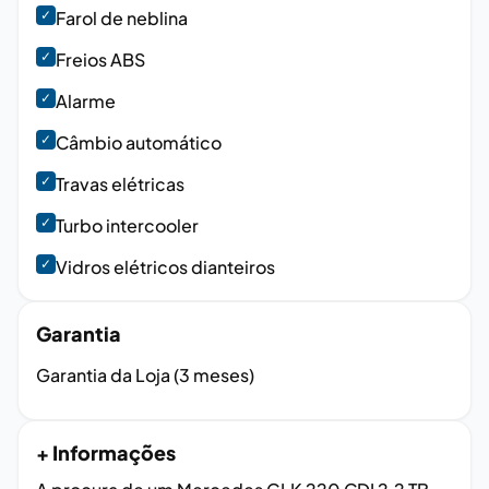
✓
Farol de neblina
✓
Freios ABS
✓
Alarme
✓
Câmbio automático
✓
Travas elétricas
✓
Turbo intercooler
✓
Vidros elétricos dianteiros
Garantia
Garantia da Loja (3 meses)
+ Informações