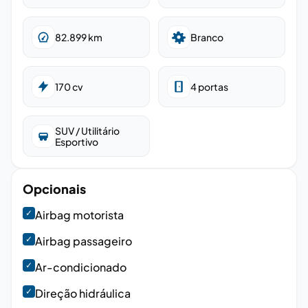
82.899
km
Branco
170
cv
4
portas
SUV / Utilitário
Esportivo
Opcionais
✓
Airbag motorista
✓
Airbag passageiro
✓
Ar-condicionado
✓
Direção hidráulica