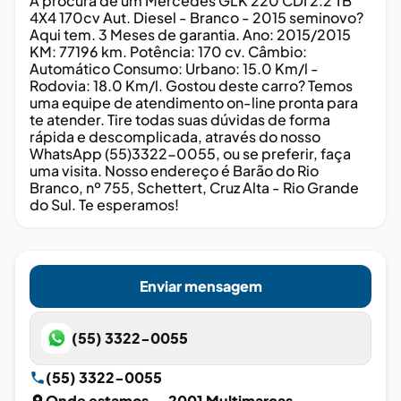
A procura de um Mercedes GLK 220 CDI 2.2 TB
4X4 170cv Aut. Diesel - Branco - 2015 seminovo?
Aqui tem. 3 Meses de garantia. Ano: 2015/2015
KM: 77196 km. Potência: 170 cv. Câmbio:
Automático Consumo: Urbano: 15.0 Km/l -
Rodovia: 18.0 Km/l. Gostou deste carro? Temos
uma equipe de atendimento on-line pronta para
te atender. Tire todas suas dúvidas de forma
rápida e descomplicada, através do nosso
WhatsApp (55)3322-0055, ou se preferir, faça
uma visita. Nosso endereço é Barão do Rio
Branco, nº 755, Schettert, Cruz Alta - Rio Grande
do Sul. Te esperamos!
Enviar mensagem
(55) 3322-0055
(55) 3322-0055
Onde estamos
— 2001 Multimarcas