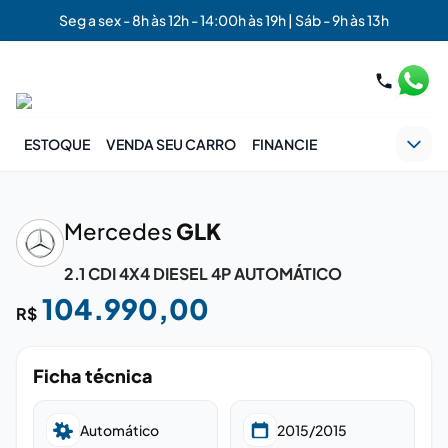
Seg a sex - 8h às 12h - 14:00h às 19h | Sáb - 9h às 13h
ESTOQUE
VENDA SEU CARRO
FINANCIE
‹
›
Mercedes
GLK
2.1 CDI 4X4 DIESEL 4P AUTOMÁTICO
104.990,00
R$
Ficha técnica
Automático
2015/2015